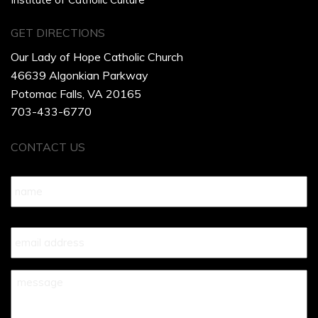
GET DIRECTIONS
Our Lady of Hope Catholic Church
46639 Algonkian Parkway
Potomac Falls, VA 20165
703-433-6770
CONTACT US
Name
*
Your
Email
*
Your
Message
*