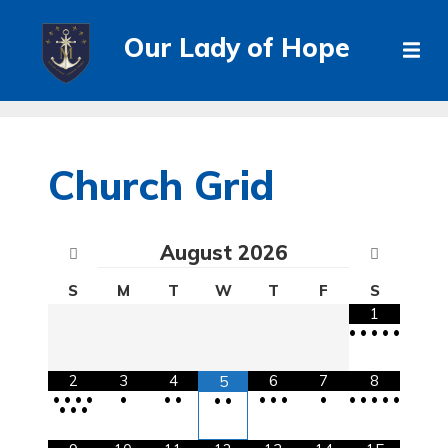
Our Lady of Hope
Church Grid
August
2026
S
M
T
W
T
F
S
1
•
•
•
•
•
2
3
4
6
7
8
5
•
•
•
•
•
•
•
•
•
•
•
•
•
•
•
•
•
•
•
•
•